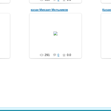
казак Михаил Мельников
21.01.2023
Крайний справа, воровсколесец,
На
сотенный фельдшер 1-го
И
евой
Хоперского казачьего полка
др
Михаил Владимирович Мельников
Жен
(из Ан...
vorovskolesskaja
291
0
0.0