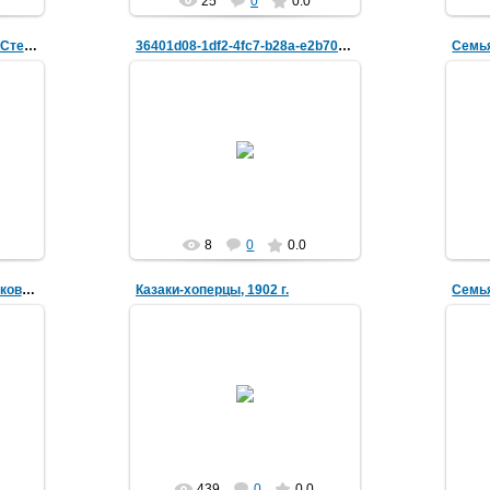
25
0
0.0
Во втором ряду фельдшер Степан Александр. Юрченко
36401d08-1df2-4fc7-b28a-e2b7089ae885
фе
27.06.2026
Сте
(
vorovskolesskaja
меда
8
0
0.0
Описание фотографии казаков-хоперцев, 1902 г.
Казаки-хоперцы, 1902 г.
Семья
04.04.2025
в
Стоят слева направо: 1. Казак
станицы Воровсколесской Н.
Из 
дпись
Голионцев, Некрасов, Жуков,
кий
Фисенко, Вдовенко (с
винтовкой),...
vorovskolesskaja
439
0
0.0