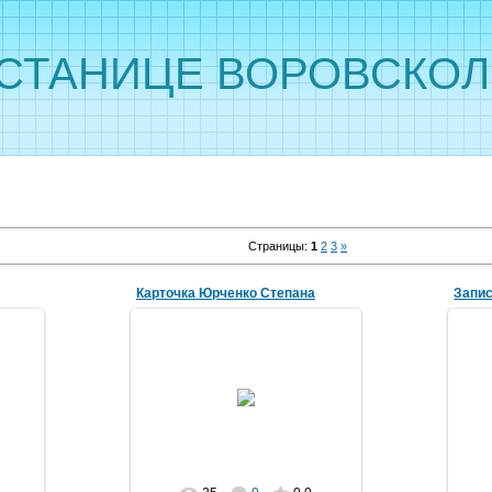
 СТАНИЦЕ ВОРОВСКО
Страницы
:
1
2
3
»
Карточка Юрченко Степана
27.06.2026
vorovskolesskaja