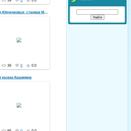
39
0
0.0
Семья Юрченковых, станица Медведовская, 1932 г.
27.06.2026
льдшер-фронтовик Юрченко
пан Александрович, 1900 г.р.
2 ордена "Красной Звезды",
ль "За боевые заслуги", ор...
vorovskolesskaja
36
0
0.0
 казака Каширина
10.10.2024
семейного архива Башлачевой
Т.И.
vorovskolesskaja
95
0
0.0