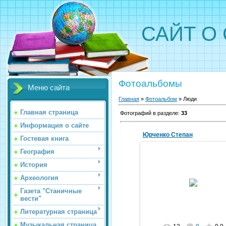
САЙТ О
Фотоальбомы
Меню сайта
Главная
»
Фотоальбом
» Люди
Главная страница
Фотографий в разделе
:
33
Информация о сайте
Юрченко Степан
Гостевая книга
География
История
27.06.2026
Археология
vorovskolesskaja
Газета "Станичные
вести"
Литературная страница
Музыкальная страница