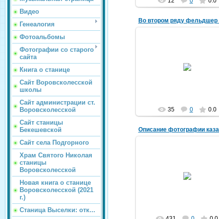
12
0
0.0
Видео
Генеалогия
Фотоальбомы
Фотографии со старого
27.06.2026
сайта
1940-е гг.
Книга о станице
vorovskolesskaja
Сайт Воровсколесской
школы
Сайт администрации ст.
35
0
0.0
Воровсколесской
Сайт станицы
Бекешевской
Сайт села Подгорного
04.04.2025
Храм Святого Николая
станицы
Фото было опубликовано 
Воровсколесской
эмигрантском журнале
"Кубанское Казачество", а по
Новая книга о станице
к нему в журнале "Кавказс
Воровсколесской (2021
казак" (...
г.)
vorovskolesskaja
Станица Выселки: отк...
431
0
0.0