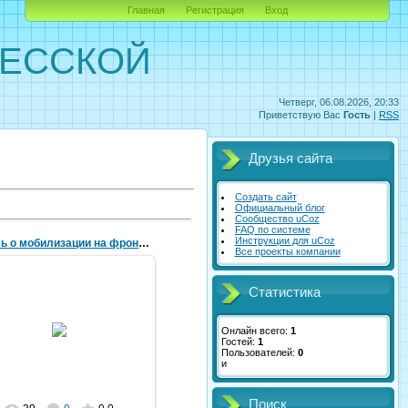
Главная
Регистрация
Вход
ЛЕССКОЙ
Четверг, 06.08.2026, 20:33
Приветствую Вас
Гость
|
RSS
Друзья сайта
Создать сайт
Официальный блог
Сообщество uCoz
FAQ по системе
Инструкции для uCoz
Запись о мобилизации на фронт Юрченко Степана
Все проекты компании
Статистика
27.06.2026
Онлайн всего:
1
Гостей:
1
vorovskolesskaja
Пользователей:
0
и
Поиск