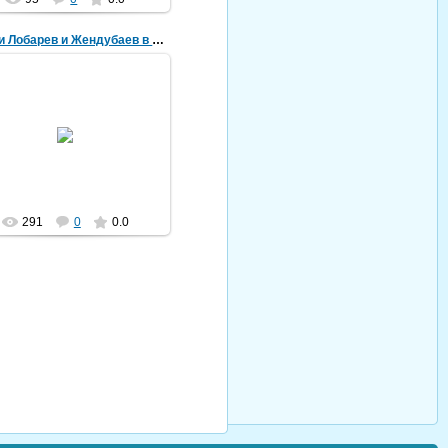
Казаки Лобарев и Жендубаев в гражданскую войну
14.11.2022
 фотографии белые казаки
ван Георгиевич Лобарев с
угом Иваном Васильевичем
дубаевым. Снимок сделан в
Одессе в...
vorovskolesskaja
291
0
0.0